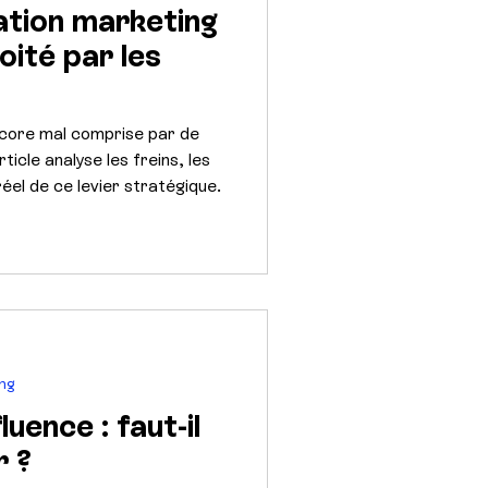
iation marketing
oité par les
encore mal comprise par de
cle analyse les freins, les
réel de ce levier stratégique.
ing
fluence : faut-il
r ?