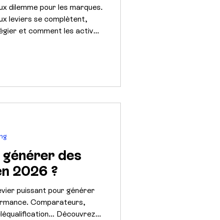
 faux dilemme pour les marques.
 leviers se complètent,
légier et comment les activer
ing
: générer des
 en 2026 ?
levier puissant pour générer
rformance. Comparateurs,
téléqualification… Découvrez