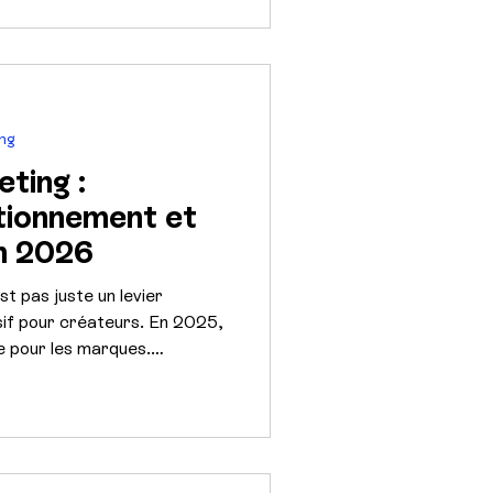
re cohérente dans votre mix
ing
eting :
ctionnement et
n 2026
est pas juste un levier
sif pour créateurs. En 2025,
ue pour les marques.
 avantages concrets, types
int sur ce canal d’acquisition