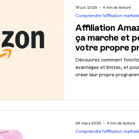
18 juil. 2025
4 min de lecture
Comprendre l’affiliation market
Affiliation Am
ça marche et p
votre propre 
Découvrez comment fonctionn
avantages et limites, et po
créer leur propre programme
le contrôle sur leur acquisit
rentable à la performance.
26 mars 2025
4 min de lecture
Comprendre l’affiliation market