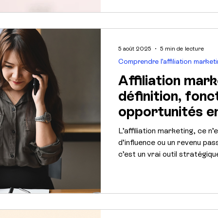
comment l’activer de maniè
marketing.
5 août 2025
5 min de lecture
Comprendre l’affiliation market
Affiliation mark
définition, fon
opportunités e
L’affiliation marketing, ce n’
d’influence ou un revenu pas
c’est un vrai outil stratégiq
Définition, fonctionnement,
de partenaires… On fait le po
encore trop sous-estimé.