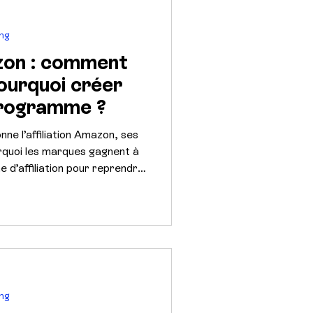
ing
azon : comment
ourquoi créer
programme ?
e l’affiliation Amazon, ses
urquoi les marques gagnent à
 d’affiliation pour reprendre
ion et développer un levier
ing