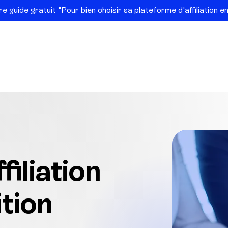
e guide gratuit "Pour bien choisir sa plateforme d'affiliation 
cueil
Notre approche
Vous êtes ?
No
Réussites
filiation
ition