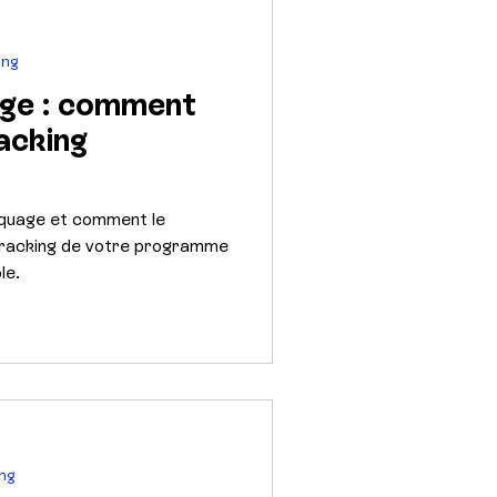
ing
age : comment
racking
rquage et comment le
e tracking de votre programme
le.
ing