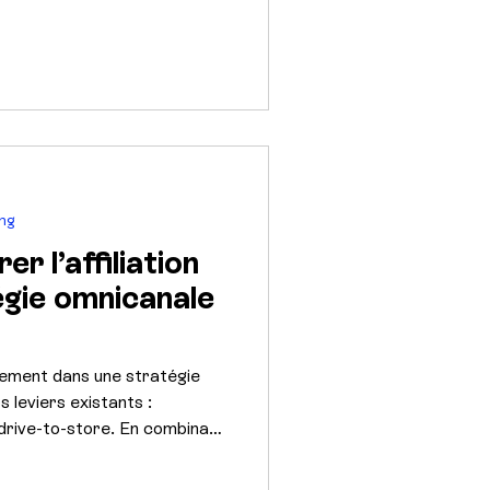
rtenaires pour une
ing
r l’affiliation
égie omnicanale
ellement dans une stratégie
 leviers existants :
drive-to-store. En combinant
acking propre, elle devient un
isition et notoriété. Découvrez