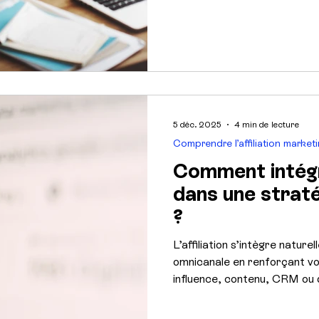
comment activer les bons pa
acquisition rentable.
5 déc. 2025
4 min de lecture
Comprendre l’affiliation market
Comment intégre
dans une strat
?
L’affiliation s’intègre natur
omnicanale en renforçant vos
influence, contenu, CRM ou 
performance, visibilité et tr
pilier d’équilibre entre acqu