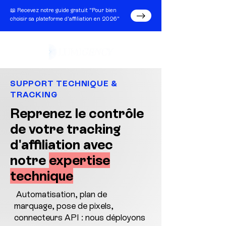
📖 Recevez notre guide gratuit "Pour bien
choisir sa plateforme d'affiliation en 2026"
SUPPORT TECHNIQUE &
TRACKING
Reprenez le contrôle
de votre tracking
d'affiliation avec
notre
expertise
technique
Automatisation, plan de
marquage, pose de pixels,
connecteurs API : nous déployons