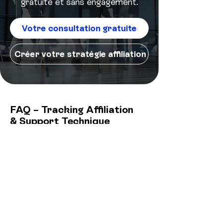
gratuite et sans engagement.
Votre consultation gratuite
Créer votre stratégie affiliation
FAQ – Tracking Affiliation
& Support Technique
Qu'est-ce qu'un plan de marquage
(ou plan de taggage) ?
C'est le document de référence qui définit
quels événements mesurer, comment les
nommer et vers quels outils les envoyer.
Sans plan de marquage, chaque
prestataire ajoute ses balises dans son