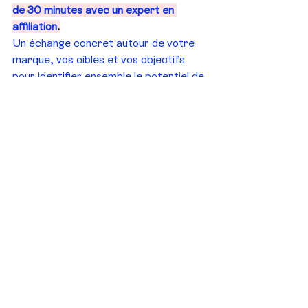
de 30 minutes avec un expert en 
affiliation
.
Un échange concret autour de votre 
marque, vos cibles et vos objectifs 
pour identifier ensemble le potentiel de 
l’affiliation dans votre stratégie 
d’acquisition.
📞 
Prenez rendez-vous ici 
!