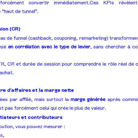
forcément convertir immédiatement.Ces KPIs révèlen
e “haut de tunnel”.
sion (CR)
és bas de funnel (cashback, couponing, remarketing) transforme
ysé 
en corrélation avec le type de levier
, sans chercher à co
TR, CR et durée de session pour comprendre le rôle réel de c
achat.
fre d’affaires et la marge nette
ées par affilié, mais surtout la 
marge générée
 après commiss
est pas forcément celui qui crée le plus de valeur.
nitiateurs et contributeurs
ibution, vous pouvez mesurer :
rs,