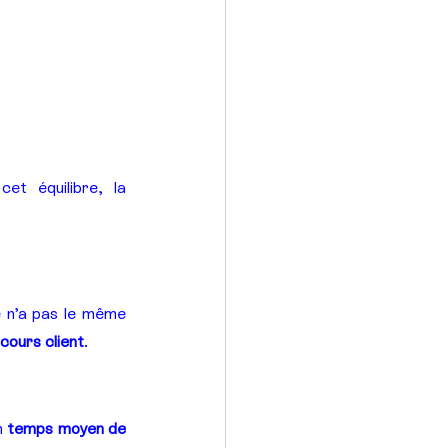
t équilibre, la 
é n’a pas le même 
rcours client
.
n 
temps moyen de 