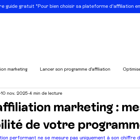
e guide gratuit "Pour bien choisir sa plateforme d'affiliation 
cueil
Notre approche
Vous êtes ?
No
Réussites
tion marketing
Lancer son programme d’affiliation
Optimise
10 nov. 2025
4 min de lecture
Cas clients & Secteurs
Acquisition & Performance
ffiliation marketing : m
bilité de votre program
tion performant ne se mesure pas uniquement à son chiffre d’