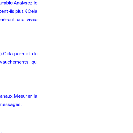
urable
.Analysez le 
ent-ils plus ?Cela 
nèrent une vraie 
).Cela permet de 
evauchements qui 
L’affiliation n’est pas un levier isolé : elle influence et est influencée par vos autres canaux.Mesurer la 
s messages.