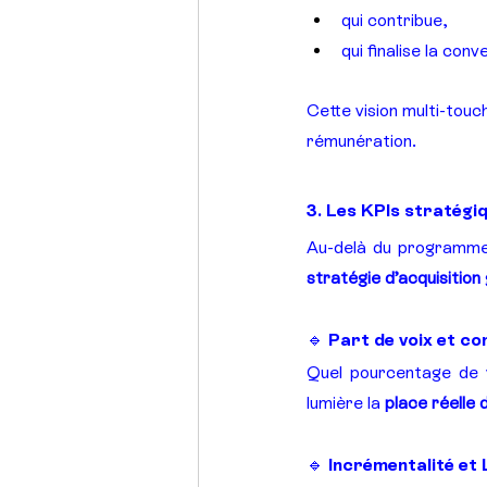
qui contribue,
qui finalise la conv
Cette vision multi-touc
rémunération.
3. Les KPIs stratégiq
Au-delà du programme 
stratégie d’acquisition
🔹 Part de voix et co
Quel pourcentage de vo
lumière la 
place réelle d
🔹 Incrémentalité et L