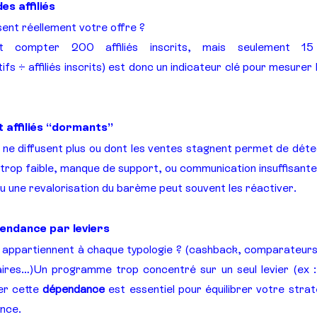
es affiliés
usent réellement votre offre ?
compter 200 affiliés inscrits, mais seulement 15
ctifs ÷ affiliés inscrits) est donc un indicateur clé pour mesurer
et affiliés “dormants”
qui ne diffusent plus ou dont les ventes stagnent permet de déte
 trop faible, manque de support, ou communication insuffisante
ou une revalorisation du barème peut souvent les réactiver.
pendance par leviers
s appartiennent à chaque typologie ? (cashback, comparateurs, 
itaires…)Un programme trop concentré sur un seul levier (ex 
er cette 
dépendance
 est essentiel pour équilibrer votre straté
nce.