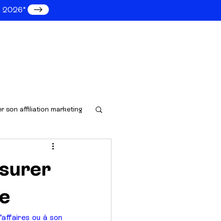
en 2026"
Consultation gratuite
s expertises
r son affiliation marketing
esurer
me
affaires ou à son 